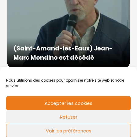
(Saint-Amand-les-Eaux) Jean-
Marc Mondino est décédé
Nous utilisons des cookies pour optimiser notre site web et notre
service.
Accepter les cookies
RCS de Valenciennes N° SIRET
N°49178784200039
Refuser
Contact
Mentions légales
Politique de cookies
Design by
FLOW44
Voir les préférences