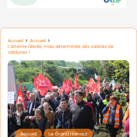
Accueil
Accueil
L’attente fébrile, mais déterminée des salariés de
Valdunes !
Accueil
Le Grand Hainaut