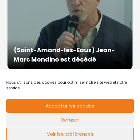
(Saint-Amand-les-Eaux) Jean-
Marc Mondino est décédé
Nous utilisons des cookies pour optimiser notre site web et notre
service.
Accepter les cookies
RCS de Valenciennes N° SIRET
N°49178784200039
Refuser
Contact
Mentions légales
Politique de cookies
Design by
FLOW44
Voir les préférences