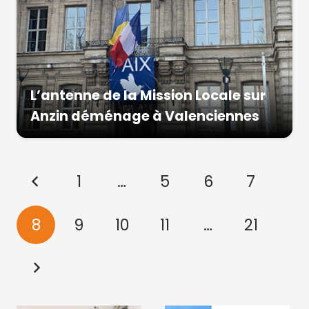
L’antenne de la Mission Locale sur
Anzin déménage à Valenciennes
1
…
5
6
7
8
9
10
11
…
21