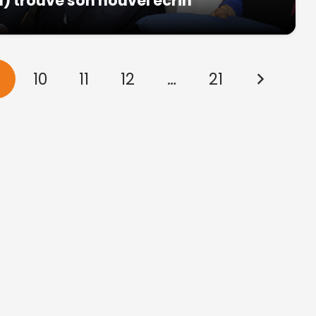
n) trouvé son nouvel écrin
9
10
11
12
…
21