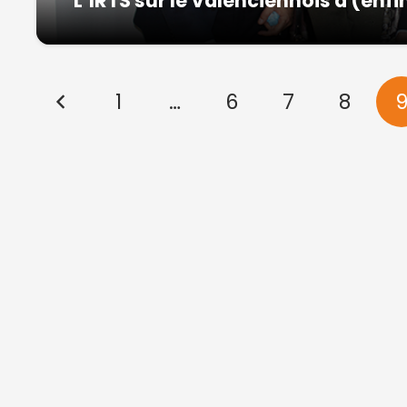
L’IRTS sur le Valenciennois a (enfi
1
…
6
7
8