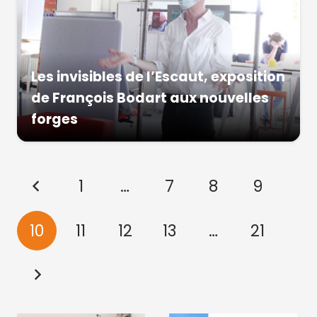
Les invisibles de l’Escaut, exposition
de François Bodart aux nouvelles
forges
1
…
7
8
9
10
11
12
13
…
21