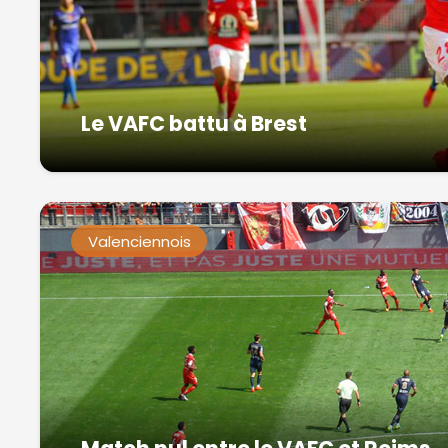
Le VAFC battu à Brest
Valenciennois