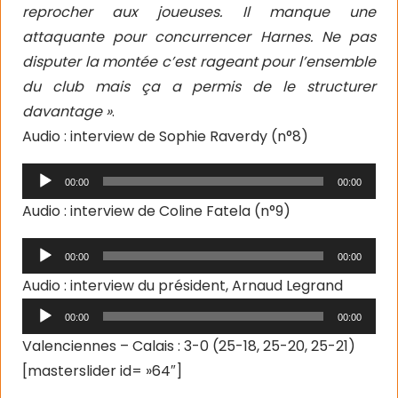
reprocher aux joueuses. Il manque une
attaquante pour concurrencer Harnes. Ne pas
disputer la montée c’est rageant pour l’ensemble
du club mais ça a permis de le structurer
davantage »
.
Audio : interview de Sophie Raverdy (n°8)
Lecteur
00:00
00:00
audio
Audio : interview de Coline Fatela (n°9)
Lecteur
00:00
00:00
audio
Lecteur
Audio : interview du président, Arnaud Legrand
audio
00:00
00:00
Valenciennes – Calais : 3-0 (25-18, 25-20, 25-21)
[masterslider id= »64″]