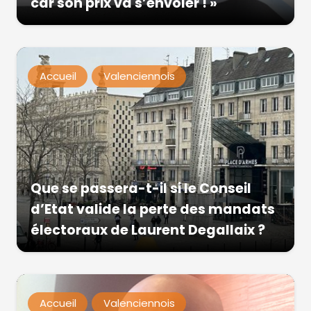
car son prix va s’envoler ! »
Accueil
Valenciennois
Que se passera-t-il si le Conseil
d’Etat valide la perte des mandats
électoraux de Laurent Degallaix ?
Accueil
Valenciennois