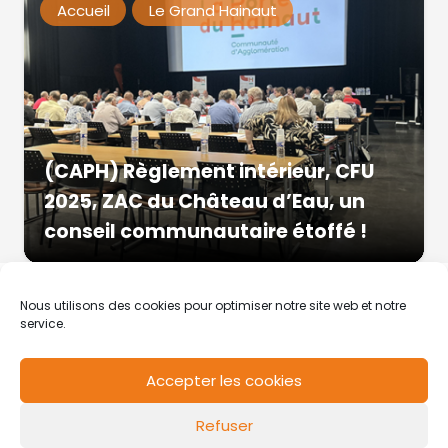
Accueil
Le Grand Hainaut
(CAPH) Règlement intérieur, CFU
2025, ZAC du Château d’Eau, un
conseil communautaire étoffé !
Nous utilisons des cookies pour optimiser notre site web et notre
service.
Accepter les cookies
RCS de Valenciennes N° SIRET
N°49178784200039
Refuser
Contact
Mentions légales
Politique de cookies
Design by