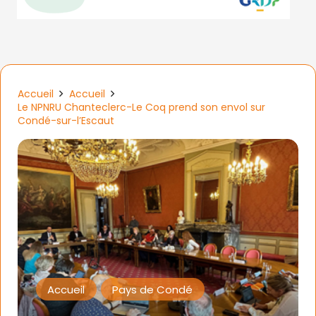
Accueil
Accueil
Le NPNRU Chanteclerc-Le Coq prend son envol sur
Condé-sur-l’Escaut
Accueil
Pays de Condé