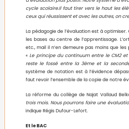
d’évaluation plus positif. Notre système d’éva
cycle scolaire.Il faut tirer vers le haut les élè
ceux qui réussissent et avec les autres, on cr
La pédagogie de l’évaluation est à optimiser
les bases au centre de l’apprentissage. L’or
etc., mail il n’en demeure pas moins que les
«
Le principe du continuum entre le CM2 et 
reste le fossé entre la 3ème et la second
système de notation est à l’évidence dépassé,
faut revoir l’ensemble de la copie de notre é
La réforme du collège de Najat Vallaud Bel
trois mois. Nous pourrons faire une évaluati
indique Régis Dufour-Lefort.
Et le BAC