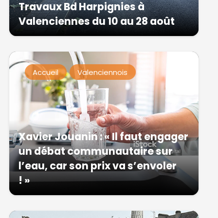
Travaux Bd Harpignies à
Valenciennes du 10 au 28 août
Accueil
Valenciennois
Xavier Jouanin : « Il faut engager
un débat communautaire sur
l’eau, car son prix va s’envoler
! »