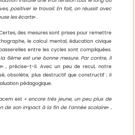
luation installe une vrai tension tout le long du
ves, positiver le travail. En fait, on réussit avec
euse les écarts
« .
. Certes, des mesures sont prises pour remettre
thographe, le calcul mental, éducation civique
 passerelles entre les cycles sont compliquées.
la 6ème est une bonne mesure. Par contre, il
e
« , précise-t-il. Avec un peu de recul, notre
 obsolète, plus destructif que constructif ; il
valuation pédagogique.
kacem est «
encore très jeune, un peu plus de
on de son impact à la fin de l’année scolaire
« ,