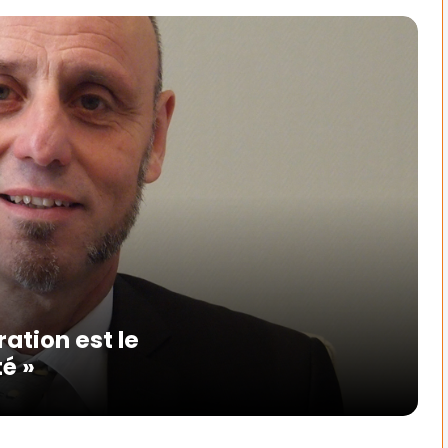
ation est le
té »