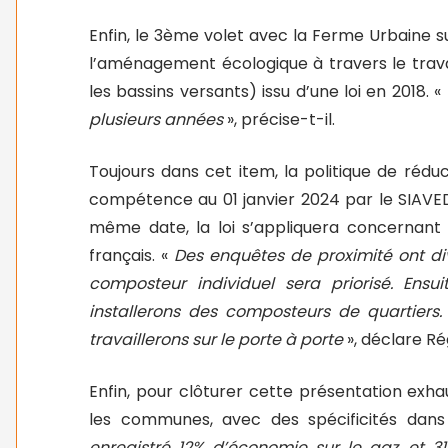
Enfin, le 3ème volet avec la Ferme Urbaine su
l’aménagement écologique à travers le trava
les bassins versants) issu d’une loi en 2018. «
plusieurs années
», précise-t-il.
Toujours dans cet item, la politique de rédu
compétence au 01 janvier 2024 par le SIAVED
même date, la loi s’appliquera concernant l
français. «
Des enquêtes de proximité ont divis
composteur individuel sera priorisé. Ensui
installerons des composteurs de quartiers. 
travaillerons sur le porte à porte
», déclare Ré
Enfin, pour clôturer cette présentation exha
les communes, avec des spécificités dans 
enregistré 12% d’économie sur le gaz, et 31