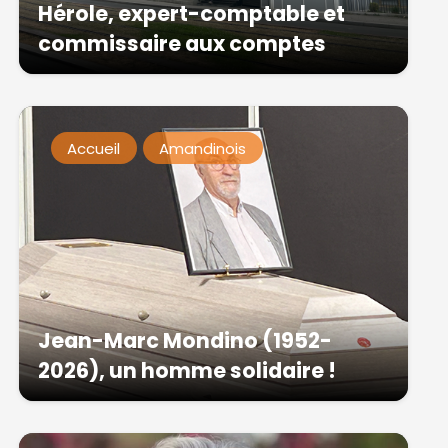
Hérole, expert-comptable et
commissaire aux comptes
Accueil
Amandinois
Jean-Marc Mondino (1952-
2026), un homme solidaire !