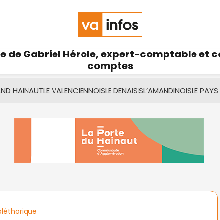
se de Gabriel Hérole, expert-comptable et 
comptes
AND HAINAUT
LE VALENCIENNOIS
LE DENAISIS
L’AMANDINOIS
LE PAYS
léthorique