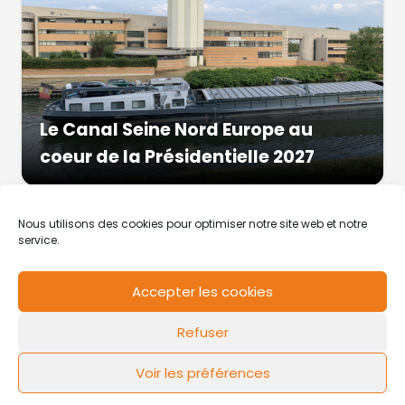
Le Canal Seine Nord Europe au
coeur de la Présidentielle 2027
Nous utilisons des cookies pour optimiser notre site web et notre
service.
Accepter les cookies
RCS de Valenciennes N° SIRET
N°49178784200039
Refuser
Contact
Mentions légales
Politique de cookies
Design by
FLOW44
Voir les préférences