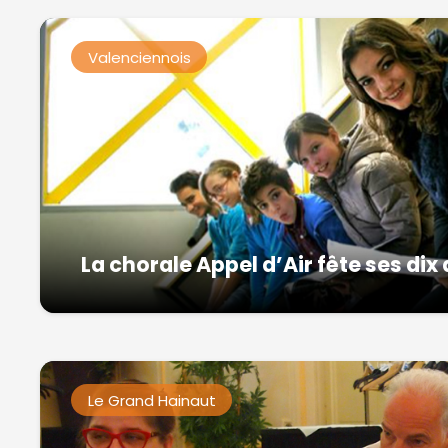
Valenciennois
La chorale Appel d’Air fête ses dix
Le Grand Hainaut