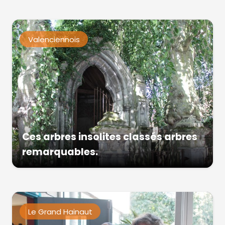
Valenciennois
Ces arbres insolites classés arbres
remarquables.
Le Grand Hainaut