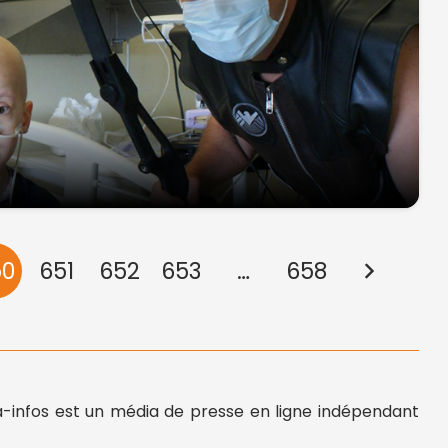
50
651
652
653
…
658
-infos est un média de presse en ligne indépendant