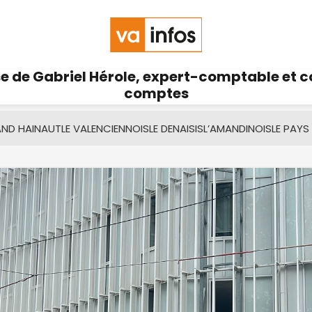
se de Gabriel Hérole, expert-comptable et 
comptes
AND HAINAUT
LE VALENCIENNOIS
LE DENAISIS
L’AMANDINOIS
LE PAYS