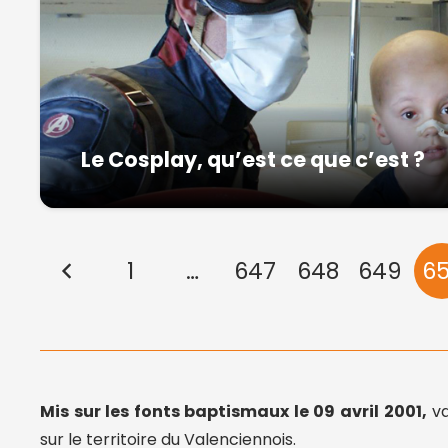
Le Cosplay, qu’est ce que c’est ?
1
…
647
648
649
6
Mis sur les fonts baptismaux le 09 avril 2001,
va
sur le territoire du Valenciennois.