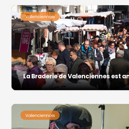
Valenciennois
La Braderie de Valenciennes est a
Valenciennois